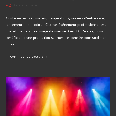
la
category:
Commentaires
0 commentaire
publication :
de
la
Conférences, séminaires, inaugurations, soirées d’entreprise,
publication :
lancements de produit…Chaque événement professionnel est
une vitrine de votre image de marque.Avec DJ Rennes, vous
bénéficiez d’une prestation sur mesure, pensée pour sublimer
votre…
DJ
Continuer La Lecture
Événements
Professionnels
À
Rennes
–
Ambiance
Élégante
Et
Animation
Sur
Mesure