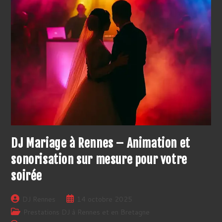
DJ Mariage à Rennes – Animation et
sonorisation sur mesure pour votre
soirée
Auteur/autrice
Publication
DJ Rennes
14 octobre 2025
de
publiée :
Post
Prestations DJ à Rennes et en Bretagne
la
category: