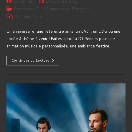
Auteur/autrice
Publication
DJ Rennes
14 octobre 2025
de
publiée :
Post
Prestations DJ à Rennes et en Bretagne
la
category:
Commentaires
0 commentaire
publication :
de
la
Un anniversaire, une fête entre amis, un EVJF, un EVG ou une
publication :
soirée à thème à venir ?Faites appel à DJ Rennes pour une
animation musicale personnalisée, une ambiance festive…
DJ
Continuer La Lecture
Soirées
Privées
Rennes
–
Anniversaires,
Fêtes
&
Soirées
À
Thème