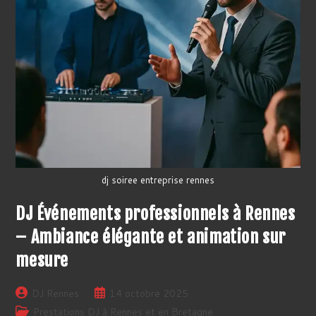
dj soiree entreprise rennes
DJ Événements professionnels à Rennes
– Ambiance élégante et animation sur
mesure
Auteur/autrice
Publication
DJ Rennes
14 octobre 2025
de
publiée :
Post
Prestations DJ à Rennes et en Bretagne