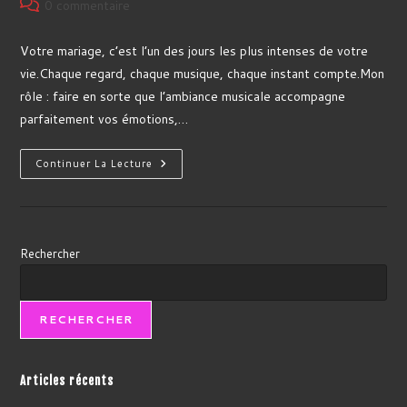
Commentaires
0 commentaire
publication :
de
la
Votre mariage, c’est l’un des jours les plus intenses de votre
publication :
vie.Chaque regard, chaque musique, chaque instant compte.Mon
rôle : faire en sorte que l’ambiance musicale accompagne
parfaitement vos émotions,…
DJ
Continuer La Lecture
Mariage
À
Rennes
–
Animation
Et
Sonorisation
Rechercher
Sur
Mesure
Pour
Votre
Soirée
RECHERCHER
Articles récents