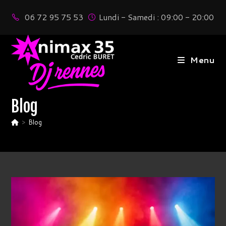
Skip
06 72 95 75 53
Lundi - Samedi : 09:00 - 20:00
to
content
Menu
Blog
>
Blog